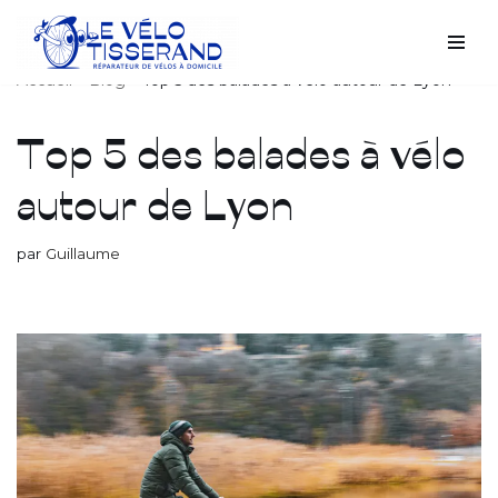
Aller
Accueil
»
Blog
»
Top 5 des balades à vélo autour de Lyon
au
contenu
Top 5 des balades à vélo
autour de Lyon
par
Guillaume