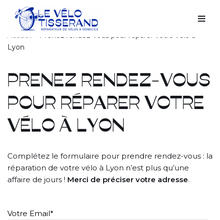
Aller
Accueil
»
Prenez rendez-vous pour réparer votre vélo à
au
Lyon
contenu
PRENEZ RENDEZ-VOUS
POUR RÉPARER VOTRE
VÉLO À LYON
Complétez le formulaire pour prendre rendez-vous
: la
réparation de votre vélo à Lyon n’est plus qu’une
affaire de jours !
Merci de préciser votre adresse
.
Votre Email
*