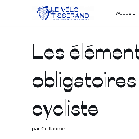
ACCUEIL
Aller
Accueil
»
Blog
»
Les éléments de sécurité obligato
au
contenu
Les élément
obligatoires
cycliste
par
Guillaume