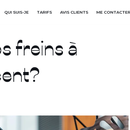
QUI SUIS-JE
TARIFS
AVIS CLIENTS
ME CONTACTE
cent?
s freins à
cent?